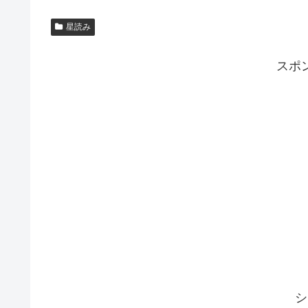
星読み
スポ
シ