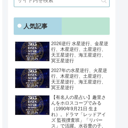
人気記事
2026逆行 水星逆行、金星逆
行、木星逆行、土星逆行、
天王星逆行、海王星逆行、
冥王星逆行
2027年の水星逆行、火星逆
行、木星逆行、土星逆行、
天王星逆行、海王星逆行、
冥王星逆行
【有名人の星占い】趣里さ
んをホロスコープでみる
（1990年9月21日 生ま
れ）。ドラマ「レッドアイ
ズ 監視捜査班」「リバー
ス」で活躍。水谷豊の子、