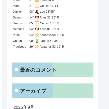
Mars
27°
Gemini 41' 14"
Jupiter
08°
Leo 28' 55"
Saturn
14°
Aries 37' 35" R
Uranus
05°
Gemini 13' 01"
Neptune
04°
Aries 09' 39" R
Pluto
04°
Aquarius 00' 59" R
Chiron
00°
Taurus 51' 35" R
TrueNode
29°
Aquarius 53' 12" R
最近のコメント
アーカイブ
2025年9月