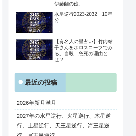
伊藤蘭の娘。
水星逆行2023-2032 10年
分
【有名人の星占い】竹内結
子さんをホロスコープでみ
る。自殺、急死の理由と
は？
最近の投稿
2026年新月満月
2027年の水星逆行、火星逆行、木星逆
行、土星逆行、天王星逆行、海王星逆
行、冥王星逆行