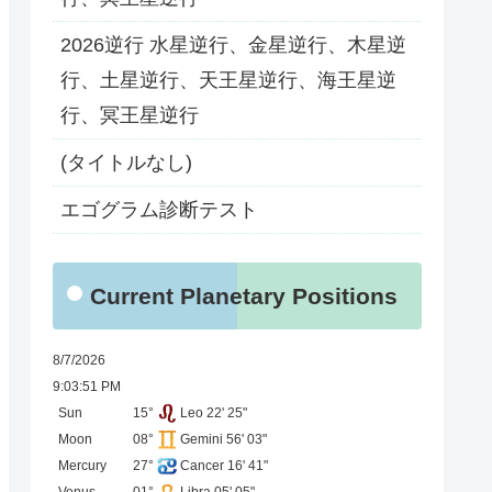
2026逆行 水星逆行、金星逆行、木星逆
行、土星逆行、天王星逆行、海王星逆
行、冥王星逆行
(タイトルなし)
エゴグラム診断テスト
Current Planetary Positions
8/7/2026
9:03:51 PM
Sun
15°
Leo 22' 25"
Moon
08°
Gemini 56' 03"
Mercury
27°
Cancer 16' 41"
Venus
01°
Libra 05' 05"