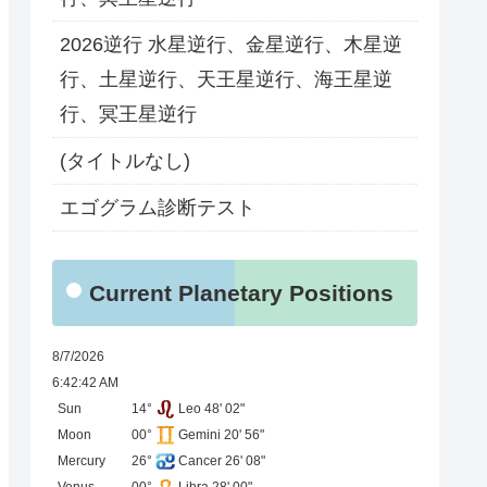
2026逆行 水星逆行、金星逆行、木星逆
行、土星逆行、天王星逆行、海王星逆
行、冥王星逆行
(タイトルなし)
エゴグラム診断テスト
Current Planetary Positions
8/7/2026
6:42:42 AM
Sun
14°
Leo 48' 02"
Moon
00°
Gemini 20' 56"
Mercury
26°
Cancer 26' 08"
Venus
00°
Libra 28' 00"