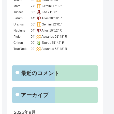
Mars
27°
Gemini 17' 17"
Jupiter
08°
Leo 21' 00"
Saturn
14°
Aries 38' 18" R
Uranus
05°
Gemini 12' 01"
Neptune
04°
Aries 10' 12" R
Pluto
04°
Aquarius 01' 48" R
Chiron
00°
Taurus 51' 42" R
TrueNode
29°
Aquarius 53' 48" R
最近のコメント
アーカイブ
2025年9月