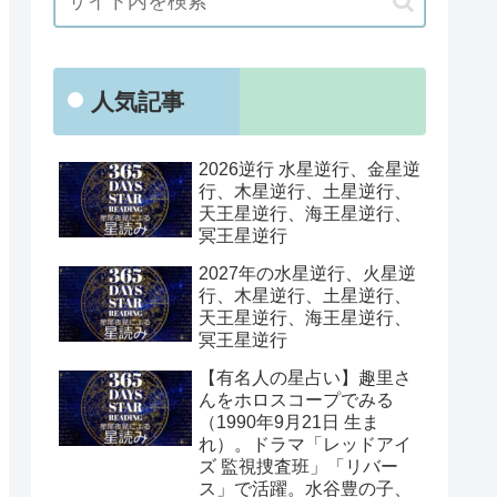
人気記事
2026逆行 水星逆行、金星逆
行、木星逆行、土星逆行、
天王星逆行、海王星逆行、
冥王星逆行
2027年の水星逆行、火星逆
行、木星逆行、土星逆行、
天王星逆行、海王星逆行、
冥王星逆行
【有名人の星占い】趣里さ
んをホロスコープでみる
（1990年9月21日 生ま
れ）。ドラマ「レッドアイ
ズ 監視捜査班」「リバー
ス」で活躍。水谷豊の子、