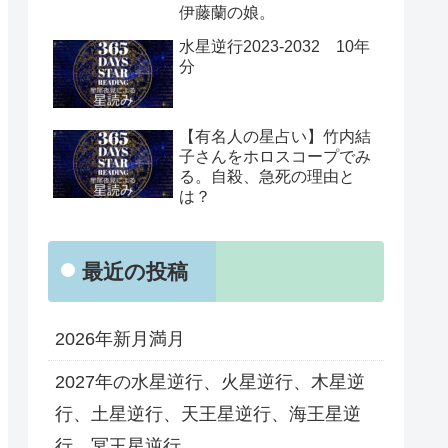
伊藤蘭の娘。
水星逆行2023-2032 10年
分
【有名人の星占い】竹内結
子さんをホロスコープでみ
る。自殺、急死の理由と
は？
最近の投稿
2026年新月満月
2027年の水星逆行、火星逆行、木星逆
行、土星逆行、天王星逆行、海王星逆
行、冥王星逆行