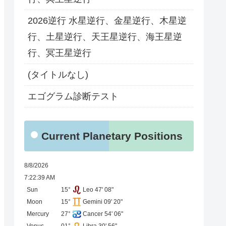
2026逆行 水星逆行、金星逆行、木星逆
行、土星逆行、天王星逆行、海王星逆
行、冥王星逆行
(タイトルなし)
エゴグラム診断テスト
Current Planetary Positions
8/8/2026
7:22:39 AM
Sun
15°
Leo 47' 08"
Moon
15°
Gemini 09' 20"
Mercury
27°
Cancer 54' 06"
Venus
01°
Libra 30' 56"