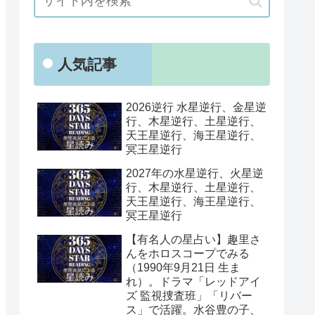
人気記事
2026逆行 水星逆行、金星逆
行、木星逆行、土星逆行、
天王星逆行、海王星逆行、
冥王星逆行
2027年の水星逆行、火星逆
行、木星逆行、土星逆行、
天王星逆行、海王星逆行、
冥王星逆行
【有名人の星占い】趣里さ
んをホロスコープでみる
（1990年9月21日 生ま
れ）。ドラマ「レッドアイ
ズ 監視捜査班」「リバー
ス」で活躍。水谷豊の子、