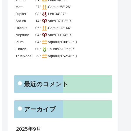
Mars
27°
Gemini 58' 26"
Jupiter
08°
Leo 34' 37"
Saturn
14°
Aries 37' 03" R
Uranus
05°
Gemini 13' 44"
Neptune
04°
Aries 09' 14" R
Pluto
04°
Aquarius 00' 23" R
Chiron
00°
Taurus 51' 29" R
TrueNode
29°
Aquarius 52' 40" R
最近のコメント
アーカイブ
2025年9月