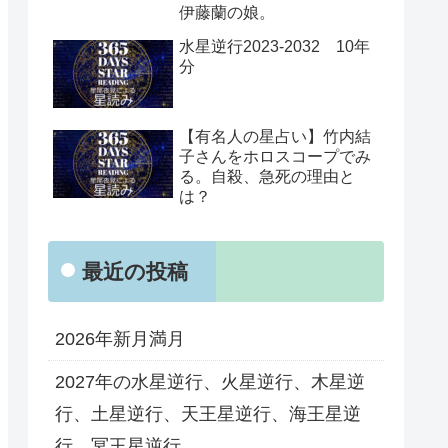
伊藤蘭の娘。
水星逆行2023-2032 10年
分
【有名人の星占い】竹内結
子さんをホロスコープでみ
る。自殺、急死の理由と
は？
最近の投稿
2026年新月満月
2027年の水星逆行、火星逆行、木星逆
行、土星逆行、天王星逆行、海王星逆
行、冥王星逆行