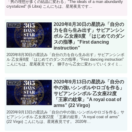
「男の理想が多くの結晶に変わる」"The ideals of a man abundantly
crystalized" (6 Libra) こんにちは、星尾夜見です...
2020年8月30日の星読み「自分の
サビアン
力を自ら生み出す」サビアンシン
ボル 乙女座8度 「はじめてのダン
スの指導」”First dancing
instruction”
2020年8月30日の星読み「自分の力を自ら生み出す」サビアンシンボ
ル 乙女座8度 「はじめてのダンスの指導」"First dancing instruction"
こんにちは、星尾夜見です。 獅子から乙女に変わっていくタイミ...
2020年9月13日の星読み「自分の
サビアン
中の強いシンボルやロゴを作る」
サビアンシンボル 乙女座22度
「王家の紋章」”A royal coat of
arms” (22 Virgo)
2020年9月13日の星読み「自分の中の強いシンボルやロゴを作る」サ
ビアンシンボル 乙女座22度 「王家の紋章」"A royal coat of arms"
(22 Virgo) こんにちは、星尾夜見です。 2020年...