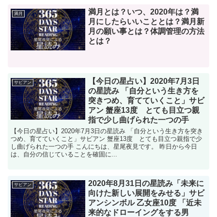
満月とは？いつ、2020年は？満
満月
月にしたらいいこととは？満月新
月の願い事とは？体調管理の方法
とは？
【今日の星占い】2020年7月3日
サビアン
の星読み 「自分という生き方を
突きつめ、育てていくこと」サビ
アン 蟹座13度 とても目立つ親
指で少し曲げられた一つの手
【今日の星占い】2020年7月3日の星読み 「自分という生き方を突き
つめ、育てていくこと」サビアン 蟹座13度 とても目立つ親指で少
し曲げられた一つの手 こんにちは、星尾夜見です。 昨日から今日
は、自分の信じていることを確固に...
2020年8月31日の星読み「未来に
サビアン
向けた新しい展開をみせる」サビ
アンシンボル 乙女座10度 「近未
来的なドローイングをする男