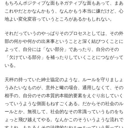
もちろんポジティブな面もネガティブな面もあって、まあ
これやだとかなんかもう、なんかもう本当に嫌だけど、心
地よい変化変容っていうところがあるかもしれない。
それだっていうのやっぱりそのプロセスとしては、その外
部の何かや何かの出来事ということと深く結びつくことに
よって、自分には「ない部分」であったり、自分のその
「欠けている部分」を補ったりしていくことにつながって
いる。
天秤の持っていた紳士協定のような、ルールを守りましょ
うみたいなものが、意外と蠍の場合、通用しなくて、その
相手の、自分のその本質的本能的要素をえぐり出していく
っていうような側面もねすごくある。だからその社会のル
ールとか、無視して、社会的なその常識っていうものをち
ょっと飛び越えてやる。なんかこのそういうような流れで
すよね、もちろんその法律的なねルールっていう所ってい