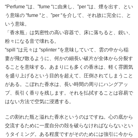
“Perfume “は、”fume “に由来し、”per “は、煙を出す、とい
う意味の “fume “と、”per “を介して、それ故に完全に、と
いう意味。
「香水瓶」は気密性の高い容器で、床に落ちると、鋭い、
粉々になる音で壊れる。
“spill “は元々は “splinter “を意味していて、雲の中から稲
妻が飛び散るように、何かの細長い破片が全体から分裂す
ることを意味する。あまりにも多くの香水は、軽く雰囲気
を盛り上げるという目的を超えて、圧倒されてしまうこと
がある。こぼれた香水は、長い時間の周りにハングアッ
プ、長引く香りを残します。それを払拭することは容易で
はない方法で空気に浸透する。
この割れた瓶と溢れた香水というのはですね。心の底から
交流するために一度自分の殻を破らなければならないとい
うタイミング。ある程度ですがそのためには強引に今から