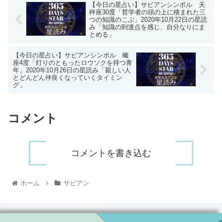
【今日の星占い】サビアンシンボル 天
秤座30度「哲学者の頭の上に積まれた三
つの知識のこぶ」2020年10月22日の星読
み「知識の到達点を感じ、自分なりにま
とめる」
【今日の星占い】サビアンシンボル 蠍
座4度「灯りのともったロウソクを持つ青
年」2020年10月26日の星読み「親しい人
とどんどん仲良くなっていくタイミン
グ」
コメント
コメントを書き込む
ホーム
サビアン