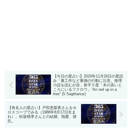
【今日の星占い】2020年11月26日の星読
み「裏工作など裏側の行動に注意。推理
小説を読むが吉」射手５度「木の高いと
ころにいるフクロウ」”An owl up in a
tree” (5 Sagittarius)
【有名人の星占い】戸田恵梨香さんをホ
ロスコープでみる（1988年8月17日生ま
れ）。松坂桃李さんとの結婚、熱愛、彼
氏。