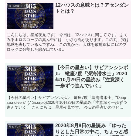
12ハウスの意味とは？アセンダン
今日の星占い
トとは？
こんにちは、星尾夜見です。 今日は、12ハウスに関してです。 よく
みるホロスコープの真ん中には、小さな丸があります。この丸、実は
地球を表しているんですね。 この丸から、天球を放射線状に12のブ
ロックに分割した線が出ていま...
【今日の星占い】サビアンシンボ
サビアン
ル 蠍座7度「深海潜水士」2020
年10月29日の星読み「注意深く
一歩ずつ進んでいく」
【今日の星占い】サビアンシンボル 蠍座7度「深海潜水士」"Deep-
sea divers" (7 Scorpio)2020年10月29日の星読み「注意深く一歩ずつ
進んでいく」 こんにちは、星尾夜見です。 今日の星占いのサビ...
2020年8月8日の星読み 「ゆった
サビアン
りとした日常の中に、ちょっと感