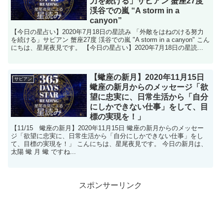
力を続ける」サビアン 蟹座27度
渓谷での嵐 “A storm in a
canyon”
【今日の星占い】2020年7月18日の星読み 「外敵をはねのける努力
を続ける」サビアン 蟹座27度 渓谷での嵐 "A storm in a canyon" こん
にちは、星尾夜見です。 【今日の星占い】2020年7月18日の星読...
【蠍座の新月】2020年11月15日
サビアン
蠍座の新月からのメッセージ「欲
望に忠実に、日常生活から「自分
にしかできない仕事」をして、目
標の実現を！」
【11/15 蠍座の新月】2020年11月15日 蠍座の新月からのメッセー
ジ「欲望に忠実に、日常生活から「自分にしかできない仕事」をし
て、目標の実現を！」 こんにちは、星尾夜見です。 今日の新月は、
太陽 蠍 月 蠍 ですね...
スポンサーリンク