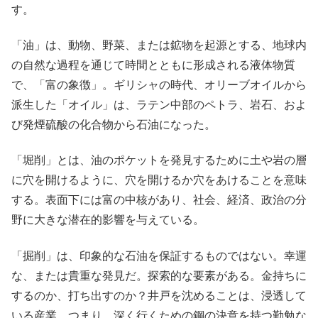
す。
「油」は、動物、野菜、または鉱物を起源とする、地球内
の自然な過程を通じて時間とともに形成される液体物質
で、「富の象徴」。ギリシャの時代、オリーブオイルから
派生した「オイル」は、ラテン中部のペトラ、岩石、およ
び発煙硫酸の化合物から石油になった。
「堀削」とは、油のポケットを発見するために土や岩の層
に穴を開けるように、穴を開けるか穴をあけることを意味
する。表面下には富の中核があり、社会、経済、政治の分
野に大きな潜在的影響を与えている。
「掘削」は、印象的な石油を保証するものではない。幸運
な、または貴重な発見だ。探索的な要素がある。金持ちに
するのか、打ち出すのか？井戸を沈めることは、浸透して
いる産業、つまり、深く行くための鋼の決意を持つ勤勉な